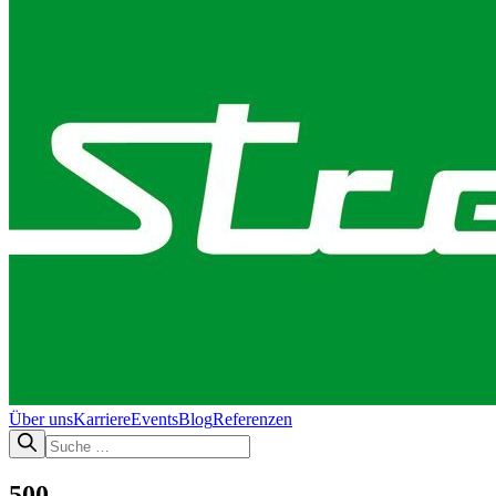
Über uns
Karriere
Events
Blog
Referenzen
500