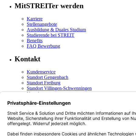
MitSTREITer werden
Karriere
Stellenangebote
Ausbildung & Duales Studium
Studierende bei STREIT
Benefits
FAQ Bewerbung
Kontakt
Kundenservice
Standort Gengenbach
Standort Freiburg
Standort Villingen-Schwenningen
Newsletter
Social Media
Instagram
(öffnet in neuem Tab)
Facebook
(öffnet in neuem Tab)
LinkedIn
(öffnet in neuem Tab)
Xing
(öffnet in neuem Tab)