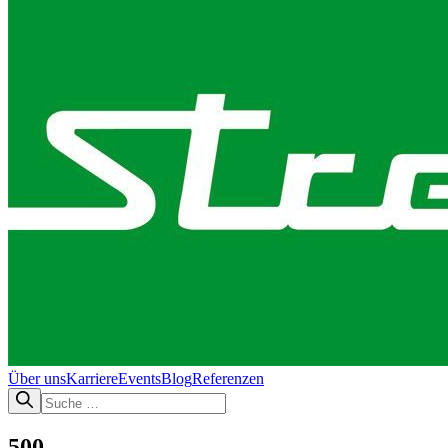
Über uns
Karriere
Events
Blog
Referenzen
500