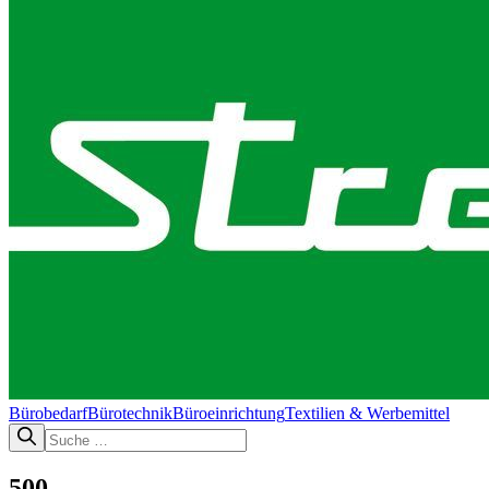
Bürobedarf
Bürotechnik​
Büroeinrichtung
Textilien & Werbemittel
500