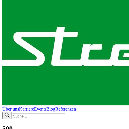
Über uns
Karriere
Events
Blog
Referenzen
500