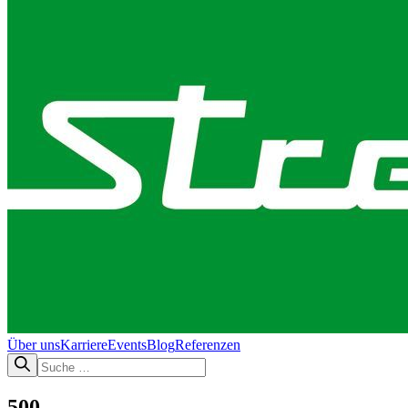
Über uns
Karriere
Events
Blog
Referenzen
500