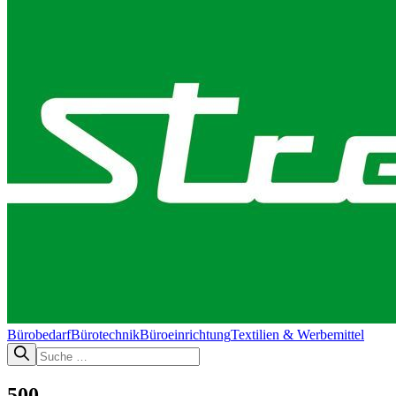
Bürobedarf
Bürotechnik​
Büroeinrichtung
Textilien & Werbemittel
500