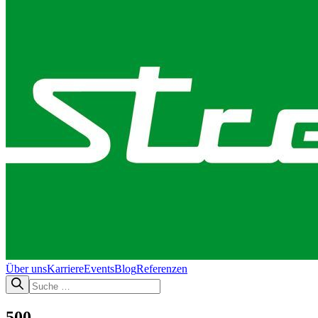
Über uns
Karriere
Events
Blog
Referenzen
500