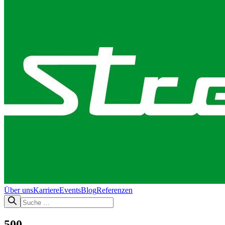
Über uns
Karriere
Events
Blog
Referenzen
500