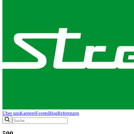
Über uns
Karriere
Events
Blog
Referenzen
500