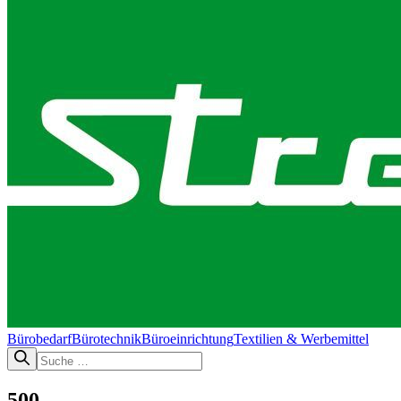
Bürobedarf
Bürotechnik​
Büroeinrichtung
Textilien & Werbemittel
500