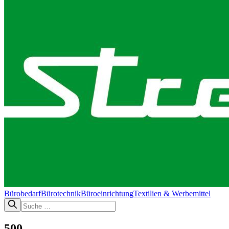
Bürobedarf
Bürotechnik​
Büroeinrichtung
Textilien & Werbemittel
500