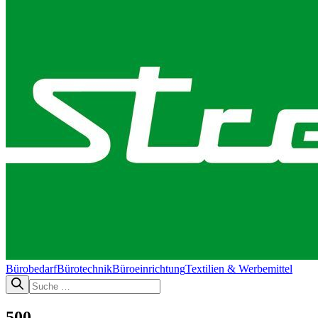
Bürobedarf
Bürotechnik​
Büroeinrichtung
Textilien & Werbemittel
500