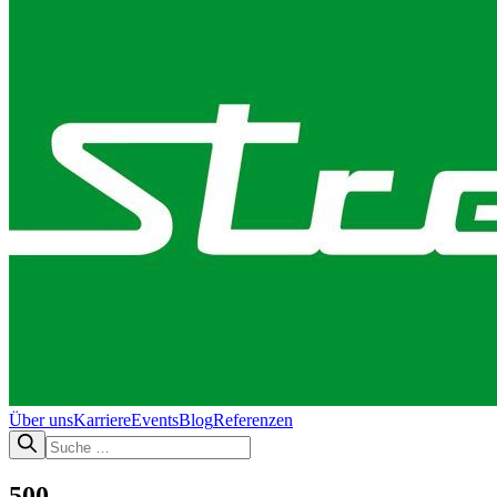
Über uns
Karriere
Events
Blog
Referenzen
500