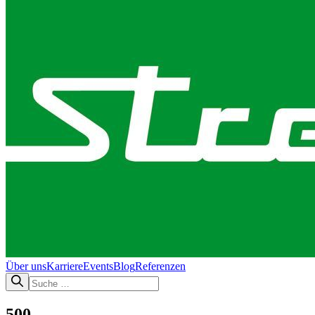
Über uns
Karriere
Events
Blog
Referenzen
500