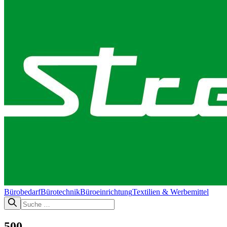
Bürobedarf
Bürotechnik​
Büroeinrichtung
Textilien & Werbemittel
500