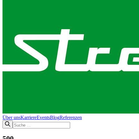
Über uns
Karriere
Events
Blog
Referenzen
500