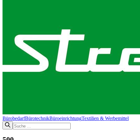
Bürobedarf
Bürotechnik​
Büroeinrichtung
Textilien & Werbemittel
500