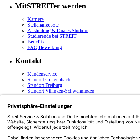
MitSTREITer werden
Karriere
Stellenangebote
Ausbildung & Duales Studium
Studierende bei STREIT
Benefits
FAQ Bewerbung
Kontakt
Kundenservice
Standort Gengenbach
Standort Freiburg
Standort Villingen-Schwenningen
Newsletter
Social Media
Instagram
(öffnet in neuem Tab)
Facebook
(öffnet in neuem Tab)
LinkedIn
(öffnet in neuem Tab)
Xing
(öffnet in neuem Tab)