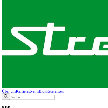
Über uns
Karriere
Events
Blog
Referenzen
500