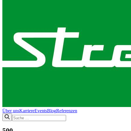
Über uns
Karriere
Events
Blog
Referenzen
500