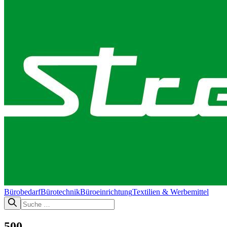
Bürobedarf
Bürotechnik​
Büroeinrichtung
Textilien & Werbemittel
500