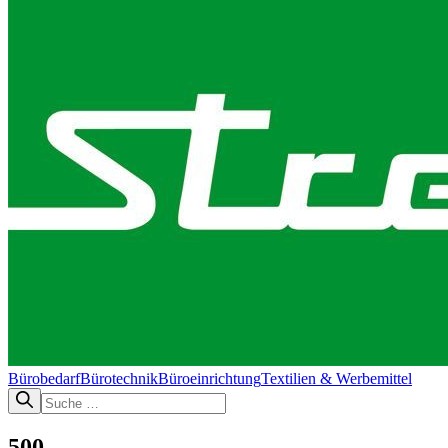
Bürobedarf
Bürotechnik​
Büroeinrichtung
Textilien & Werbemittel
500