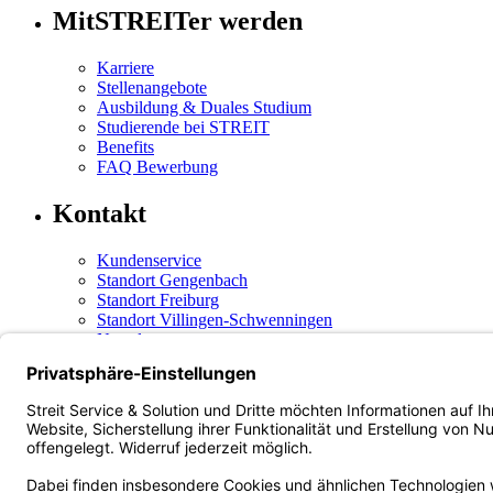
MitSTREITer werden
Karriere
Stellenangebote
Ausbildung & Duales Studium
Studierende bei STREIT
Benefits
FAQ Bewerbung
Kontakt
Kundenservice
Standort Gengenbach
Standort Freiburg
Standort Villingen-Schwenningen
Newsletter
Social Media
Instagram
(öffnet in neuem Tab)
Facebook
(öffnet in neuem Tab)
LinkedIn
(öffnet in neuem Tab)
Xing
(öffnet in neuem Tab)