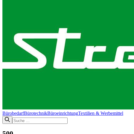
Bürobedarf
Bürotechnik​
Büroeinrichtung
Textilien & Werbemittel
500