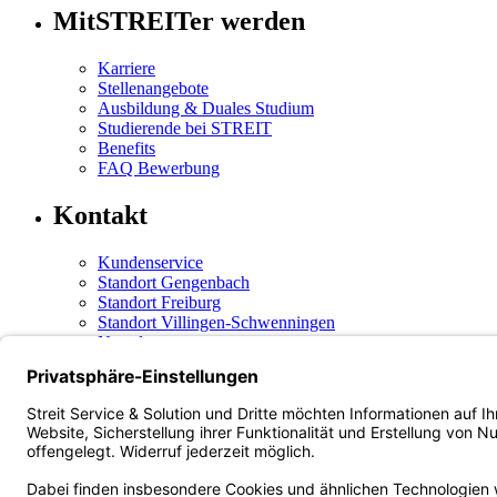
MitSTREITer werden
Karriere
Stellenangebote
Ausbildung & Duales Studium
Studierende bei STREIT
Benefits
FAQ Bewerbung
Kontakt
Kundenservice
Standort Gengenbach
Standort Freiburg
Standort Villingen-Schwenningen
Newsletter
Social Media
Instagram
(öffnet in neuem Tab)
Facebook
(öffnet in neuem Tab)
LinkedIn
(öffnet in neuem Tab)
Xing
(öffnet in neuem Tab)