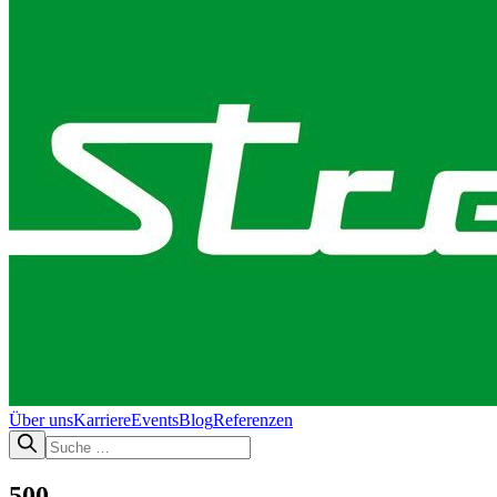
Über uns
Karriere
Events
Blog
Referenzen
500