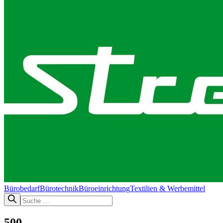
Bürobedarf
Bürotechnik​
Büroeinrichtung
Textilien & Werbemittel
500