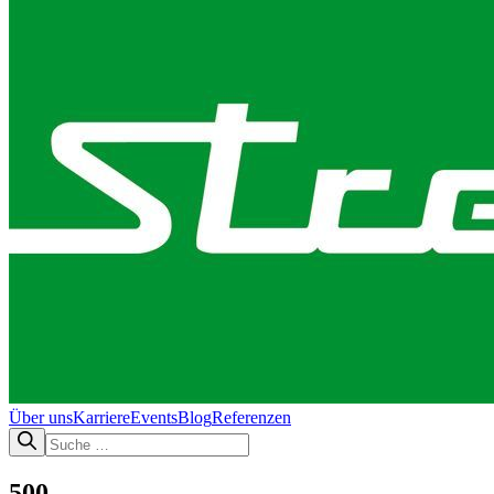
Über uns
Karriere
Events
Blog
Referenzen
500