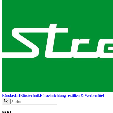
Bürobedarf
Bürotechnik​
Büroeinrichtung
Textilien & Werbemittel
500