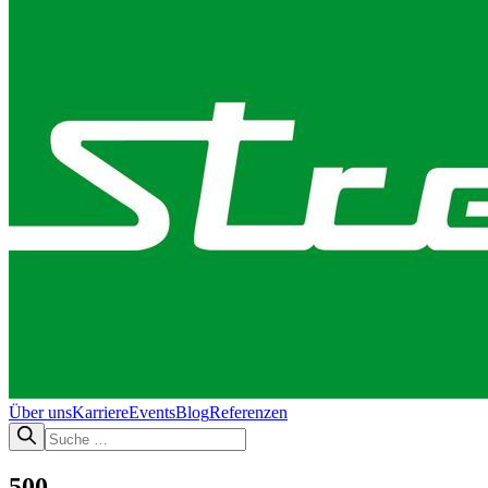
Über uns
Karriere
Events
Blog
Referenzen
500