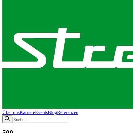
Über uns
Karriere
Events
Blog
Referenzen
500