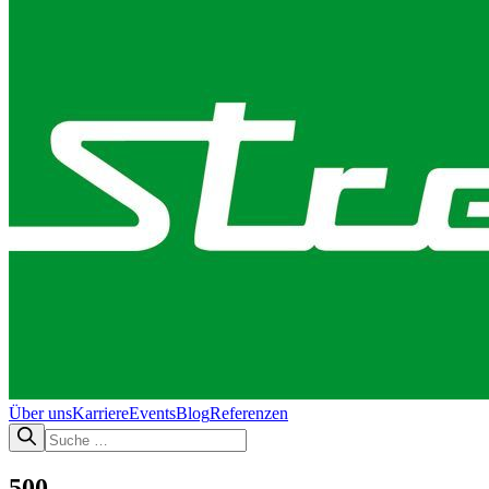
Über uns
Karriere
Events
Blog
Referenzen
500