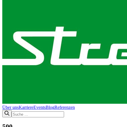
Über uns
Karriere
Events
Blog
Referenzen
500