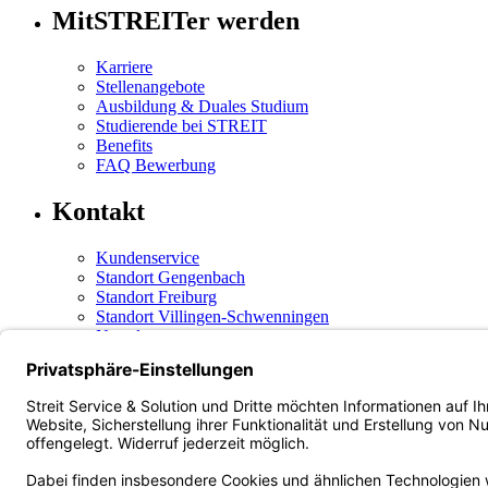
MitSTREITer werden
Karriere
Stellenangebote
Ausbildung & Duales Studium
Studierende bei STREIT
Benefits
FAQ Bewerbung
Kontakt
Kundenservice
Standort Gengenbach
Standort Freiburg
Standort Villingen-Schwenningen
Newsletter
Social Media
Instagram
(öffnet in neuem Tab)
Facebook
(öffnet in neuem Tab)
LinkedIn
(öffnet in neuem Tab)
Xing
(öffnet in neuem Tab)