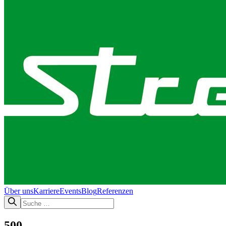
Über uns
Karriere
Events
Blog
Referenzen
500