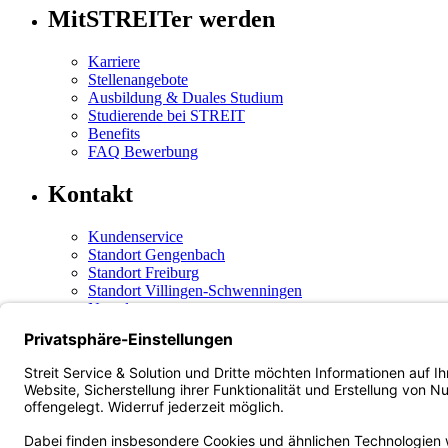
MitSTREITer werden
Karriere
Stellenangebote
Ausbildung & Duales Studium
Studierende bei STREIT
Benefits
FAQ Bewerbung
Kontakt
Kundenservice
Standort Gengenbach
Standort Freiburg
Standort Villingen-Schwenningen
Newsletter
Social Media
Instagram
(öffnet in neuem Tab)
Facebook
(öffnet in neuem Tab)
LinkedIn
(öffnet in neuem Tab)
Xing
(öffnet in neuem Tab)