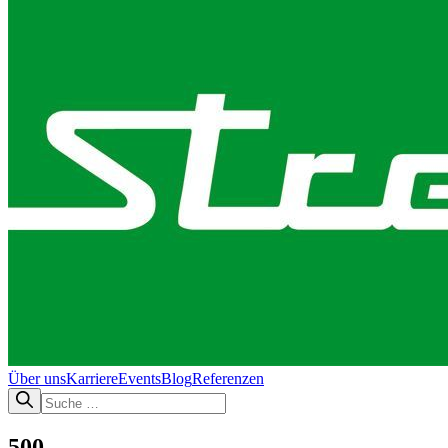
Über uns
Karriere
Events
Blog
Referenzen
500