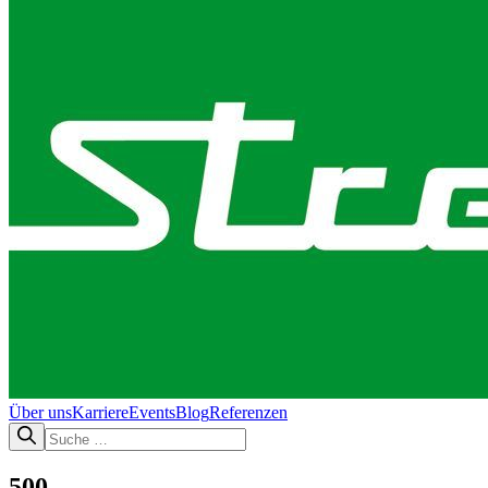
Über uns
Karriere
Events
Blog
Referenzen
500