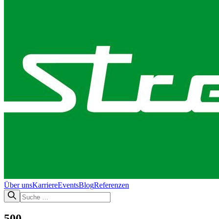
Über uns
Karriere
Events
Blog
Referenzen
500