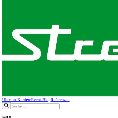
Über uns
Karriere
Events
Blog
Referenzen
500