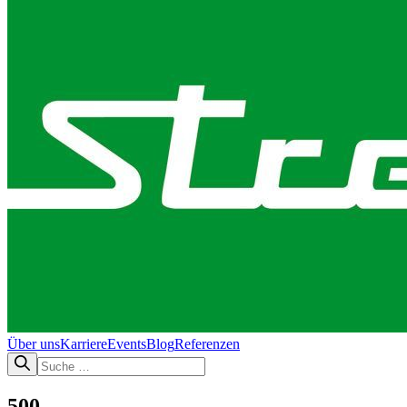
Über uns
Karriere
Events
Blog
Referenzen
500