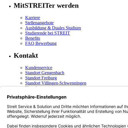
MitSTREITer werden
Karriere
Stellenangebote
Ausbildung & Duales Studium
Studierende bei STREIT
Benefits
FAQ Bewerbung
Kontakt
Kundenservice
Standort Gengenbach
Standort Freiburg
Standort Villingen-Schwenningen
Newsletter
Social Media
Instagram
(öffnet in neuem Tab)
Facebook
(öffnet in neuem Tab)
LinkedIn
(öffnet in neuem Tab)
Xing
(öffnet in neuem Tab)