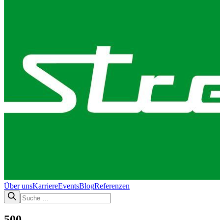
Über uns
Karriere
Events
Blog
Referenzen
500